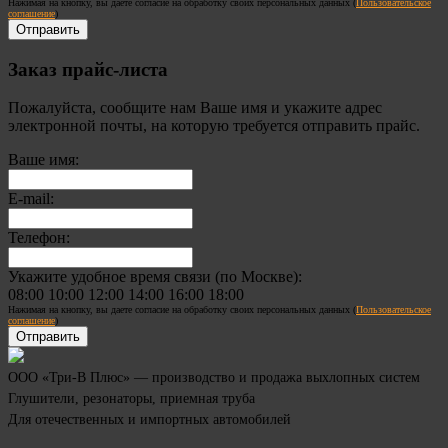
Нажимая на кнопку, вы даете согласие на обработку своих персональных данных (
Пользовательское
соглашение
)
Заказ прайс-листа
Пожалуйста, сообщите нам Ваше имя и укажите адрес
электронной почты, на которую требуется отправить прайс.
Ваше имя:
E-mail:
Телефон:
Укажите удобное время связи (по Москве):
08:00
10:00
12:00
14:00
16:00
18:00
Нажимая на кнопку, вы даете согласие на обработку своих персональных данных (
Пользовательское
соглашение
)
ООО «Три-В Плюс» — производство и продажа выхлопных систем
Глушители, резонаторы, приемная труба
Для отечественных и импортных автомобилей