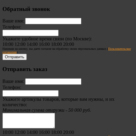
Обратный звонок
Ваше имя:
Телефон:
Укажите удобное время связи (по Москве):
10:00
12:00
14:00
16:00
18:00
20:00
Нажимая на кнопку, вы даете согласие на обработку своих персональных данных (
Пользовательское
соглашение
)
Отправить заказ
Ваше имя:
Телефон:
Укажите артикулы товаров, которые вам нужны, и их
количество:
Минимальная сумма отгрузки - 50 000 руб.
10:00
12:00
14:00
16:00
18:00
20:00