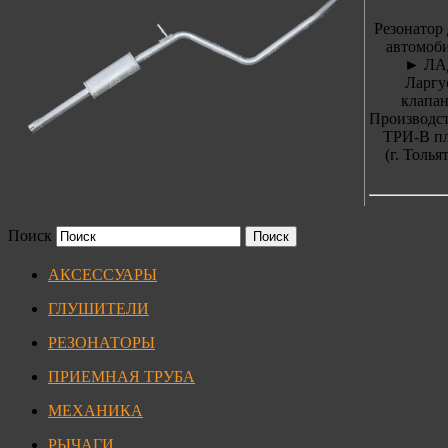
Резонатор 
автомоби
► ЛА
Ларгу
клапан
Производст
ТРИ-В п
(г. Толья
Поиск
АКСЕССУАРЫ
ГЛУШИТЕЛИ
РЕЗОНАТОРЫ
ПРИЕМНАЯ ТРУБА
МЕХАНИКА
РЫЧАГИ