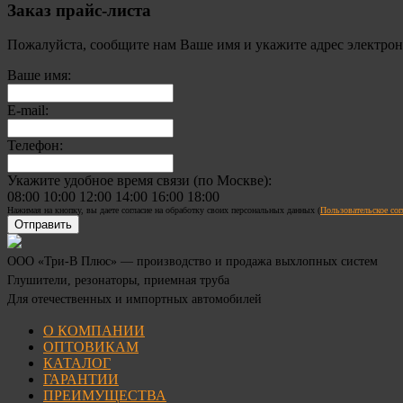
Заказ прайс-листа
Пожалуйста, сообщите нам Ваше имя и укажите адрес электронн
Ваше имя:
E-mail:
Телефон:
Укажите удобное время связи (по Москве):
08:00
10:00
12:00
14:00
16:00
18:00
Нажимая на кнопку, вы даете согласие на обработку своих персональных данных (
Пользовательское со
ООО «Три-В Плюс» — производство и продажа выхлопных систем
Глушители, резонаторы, приемная труба
Для отечественных и импортных автомобилей
О КОМПАНИИ
ОПТОВИКАМ
КАТАЛОГ
ГАРАНТИИ
ПРЕИМУЩЕСТВА