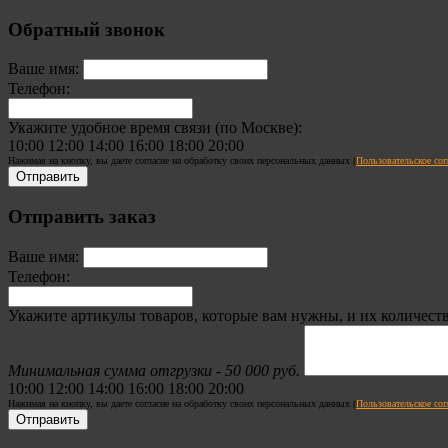
Обратный звонок
Ваше имя:
Телефон:
Укажите удобное время связи (по Москве):
10:00
12:00
14:00
16:00
18:00
20:00
Нажимая на кнопку, вы даете согласие на обработку своих персональных данных (
Пользовательское со
Отправить заказ
Ваше имя:
Телефон:
Укажите артикулы товаров, которые вам нужны, и их количеств
Минимальная сумма отгрузки - 50 000 руб.
10:00
12:00
14:00
16:00
18:00
20:00
Нажимая на кнопку, вы даете согласие на обработку своих персональных данных (
Пользовательское со