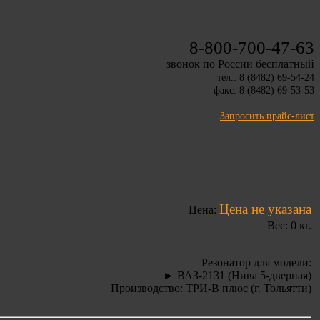
8-800-700-47-63
звонок по России бесплатный
тел.: 8 (8482) 69-54-24
факс: 8 (8482) 69-53-53
Запросить прайс-лист
Цена не указана
Цена:
Вес: 0 кг.
Резонатор для модели:
► ВАЗ-2131 (Нива 5-дверная)
Производство: ТРИ-В плюс (г. Тольятти)