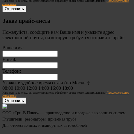
Нажимая на кнопку, вы даете согласие на обработку своих персональных данных (
Пользовательское
соглашение
)
Заказ прайс-листа
Пожалуйста, сообщите нам Ваше имя и укажите адрес
электронной почты, на которую требуется отправить прайс.
Ваше имя:
E-mail:
Телефон:
Укажите удобное время связи (по Москве):
08:00
10:00
12:00
14:00
16:00
18:00
Нажимая на кнопку, вы даете согласие на обработку своих персональных данных (
Пользовательское
соглашение
)
ООО «Три-В Плюс» — производство и продажа выхлопных систем
Глушители, резонаторы, приемная труба
Для отечественных и импортных автомобилей