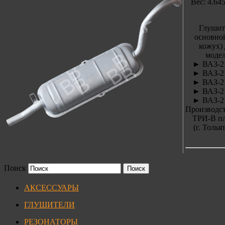
Вес: 4.645
Глушит
основной
кожух) 
модел
► ВАЗ-2
► ВАЗ-2
► ВАЗ-2
► ВАЗ-2
► ВАЗ-2
Производст
ТРИ-В п
(г. Толья
Поиск
АКСЕССУАРЫ
ГЛУШИТЕЛИ
РЕЗОНАТОРЫ