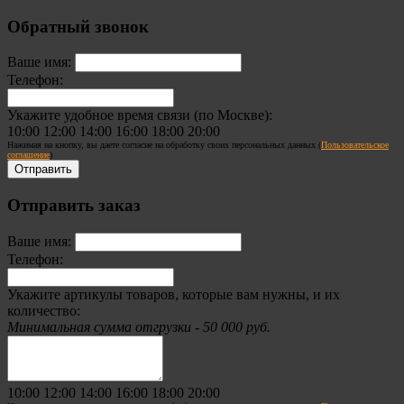
Обратный звонок
Ваше имя:
Телефон:
Укажите удобное время связи (по Москве):
10:00
12:00
14:00
16:00
18:00
20:00
Нажимая на кнопку, вы даете согласие на обработку своих персональных данных (
Пользовательское
соглашение
)
Отправить заказ
Ваше имя:
Телефон:
Укажите артикулы товаров, которые вам нужны, и их
количество:
Минимальная сумма отгрузки - 50 000 руб.
10:00
12:00
14:00
16:00
18:00
20:00