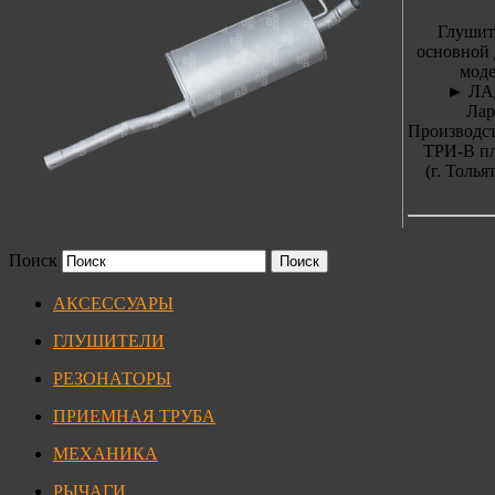
Глушит
основной 
моде
► ЛА
Лар
Производст
ТРИ-В п
(г. Толья
Поиск
АКСЕССУАРЫ
ГЛУШИТЕЛИ
РЕЗОНАТОРЫ
ПРИЕМНАЯ ТРУБА
МЕХАНИКА
РЫЧАГИ