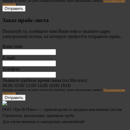
Нажимая на кнопку, вы даете согласие на обработку своих персональных данных (
Пользовательское
соглашение
)
Заказ прайс-листа
Пожалуйста, сообщите нам Ваше имя и укажите адрес
электронной почты, на которую требуется отправить прайс.
Ваше имя:
E-mail:
Телефон:
Укажите удобное время связи (по Москве):
08:00
10:00
12:00
14:00
16:00
18:00
Нажимая на кнопку, вы даете согласие на обработку своих персональных данных (
Пользовательское
соглашение
)
ООО «Три-В Плюс» — производство и продажа выхлопных систем
Глушители, резонаторы, приемная труба
Для отечественных и импортных автомобилей