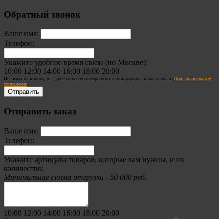
Обратный звонок
Ваше имя:
Телефон:
Укажите удобное время связи (по Москве):
10:00
12:00
14:00
16:00
18:00
20:00
Нажимая на кнопку, вы даете согласие на обработку своих персональных данных (
Пользовательское
соглашение
)
Отправить заказ
Ваше имя:
Телефон:
Укажите артикулы товаров, которые вам нужны, и их
количество:
Минимальная сумма отгрузки - 50 000 руб.
10:00
12:00
14:00
16:00
18:00
20:00